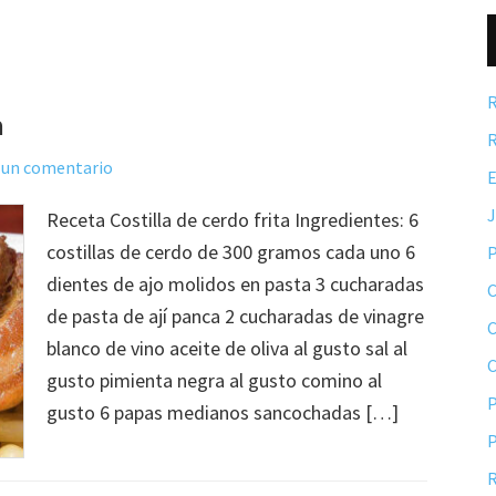
R
a
R
 un comentario
E
Receta Costilla de cerdo frita Ingredientes: 6
costillas de cerdo de 300 gramos cada uno 6
P
dientes de ajo molidos en pasta 3 cucharadas
C
de pasta de ají panca 2 cucharadas de vinagre
C
blanco de vino aceite de oliva al gusto sal al
gusto pimienta negra al gusto comino al
P
gusto 6 papas medianos sancochadas […]
P
R