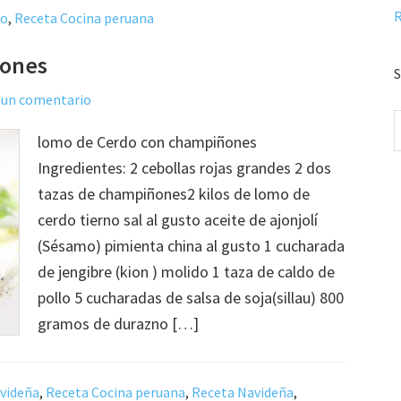
R
do
,
Receta Cocina peruana
ñones
S
 un comentario
lomo de Cerdo con champiñones
Ingredientes: 2 cebollas rojas grandes 2 dos
tazas de champiñones2 kilos de lomo de
cerdo tierno sal al gusto aceite de ajonjolí
(Sésamo) pimienta china al gusto 1 cucharada
de jengibre (kion ) molido 1 taza de caldo de
pollo 5 cucharadas de salsa de soja(sillau) 800
gramos de durazno […]
avideña
,
Receta Cocina peruana
,
Receta Navideña
,