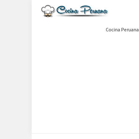
Saltar
Saltar
Saltar
a
al
a
Recetas
la
contenido
la
de
Cocina Peruana
navegación
principal
barra
Cocina
Peruana,
principal
lateral
Recetas
principal
de
Comida
Peruana