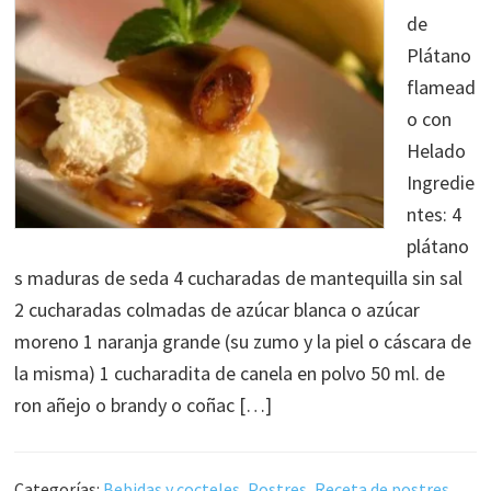
de
Plátano
flamead
o con
Helado
Ingredie
ntes: 4
plátano
s maduras de seda 4 cucharadas de mantequilla sin sal
2 cucharadas colmadas de azúcar blanca o azúcar
moreno 1 naranja grande (su zumo y la piel o cáscara de
la misma) 1 cucharadita de canela en polvo 50 ml. de
ron añejo o brandy o coñac […]
Categorías:
Bebidas y cocteles
,
Postres
,
Receta de postres
,