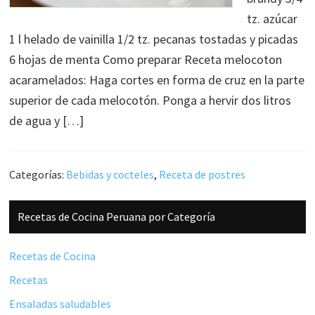
tz. azúcar
1 l helado de vainilla 1/2 tz. pecanas tostadas y picadas
6 hojas de menta Como preparar Receta melocoton
acaramelados: Haga cortes en forma de cruz en la parte
superior de cada melocotón. Ponga a hervir dos litros
de agua y […]
Categorías:
Bebidas y cocteles
,
Receta de postres
Barra
Recetas de Cocina Peruana por Categoría
lateral
principal
Recetas de Cocina
Recetas
Ensaladas saludables