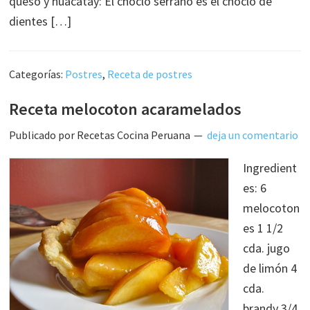
queso y huacatay: El choclo serrano es el choclo de
dientes […]
Categorías:
Postres
,
Receta de postres
Receta melocoton acaramelados
Publicado por
Recetas Cocina Peruana
deja un comentario
Ingredient
es: 6
melocoton
es 1 1/2
cda. jugo
de limón 4
cda.
brandy 3/4