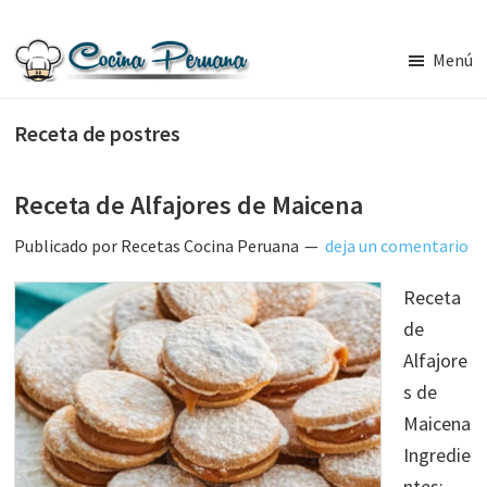
Saltar
Saltar
al
a
Menú
contenido
la
Recetas
principal
barra
de
Receta de postres
Cocina
lateral
Peruana,
principal
Recetas
de
Receta de Alfajores de Maicena
Comida
Peruana
Publicado por
Recetas Cocina Peruana
deja un comentario
Receta
de
Alfajore
s de
Maicena
Ingredie
ntes: