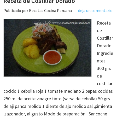
Receta de Costillar Dorado
Publicado por
Recetas Cocina Peruana
deja un comentario
Receta
de
Costillar
Dorado
Ingredie
ntes:
300 grs
de
costillar
cocido 1 cebolla roja 1 tomate mediano 2 papas cocidas
250 ml de aceite vinagre tinto (sarsa de cebolla) 50 grs
de aji panca molido 1 diente de ajo molido sal ,pimienta
,sazonador, al gusto Modo de preparación: Sancoche