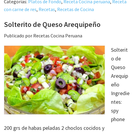
Categorías:
Platos de Fondo
,
Receta Cocina peruana
,
Receta
con carne de res
,
Recetas
,
Recetas de Cocina
Solterito de Queso Arequipeño
Publicado por
Recetas Cocina Peruana
Solterit
o de
Queso
Arequip
eño
Ingredie
ntes:
spy
phone
200 grs de habas peladas 2 choclos cocidos y