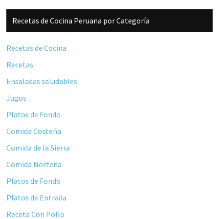
Barra
Recetas de Cocina Peruana por Categoría
lateral
principal
Recetas de Cocina
Recetas
Ensaladas saludables
Jugos
Platos de Fondo
Comida Costeña
Comida de la Sierra
Comida Nortena
Platos de Fondo
Platos de Entrada
Receta Con Pollo