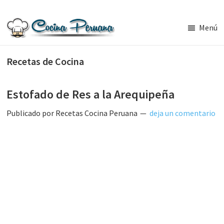
Saltar
Saltar
al
a
Menú
contenido
la
Recetas
principal
barra
de
Recetas de Cocina
Cocina
lateral
Peruana,
principal
Recetas
de
Estofado de Res a la Arequipeña
Comida
Peruana
Publicado por
Recetas Cocina Peruana
deja un comentario