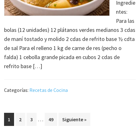
Ingredie
ntes:
Para las
bolas (12 unidades) 12 plátanos verdes medianos 3 cdas
de maní tostado y molido 2 cdas de refrito base ½ cdta
de sal Para el relleno 1 kg de carne de res (pecho o
falda) 1 cebolla grande picada en cubos 2 cdas de
refrito base […]
Categorías:
Recetas de Cocina
Páginas
…
Página
Página
Página
Página
1
2
3
49
Siguiente »
intermedias
omitidas