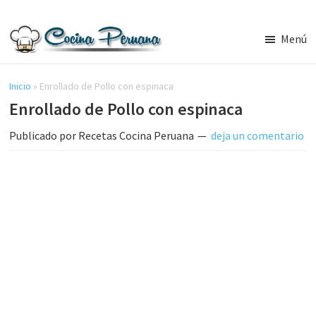
Saltar
Saltar
al
a
Menú
contenido
la
Recetas
principal
barra
de
Cocina
Inicio
»
Enrollado de Pollo con espinaca
lateral
Peruana,
Enrollado de Pollo con espinaca
principal
Recetas
de
Publicado por
Recetas Cocina Peruana
deja un comentario
Comida
Peruana