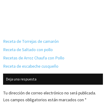
Receta de Torrejas de camarón
Receta de Saltado con pollo
Recetas de Arroz Chaufa con Pollo
Receta de escabeche cusqueño
Interacciones
Deja una respuesta
con
los
Tu dirección de correo electrónico no será publicada.
lectores
Los campos obligatorios están marcados con
*