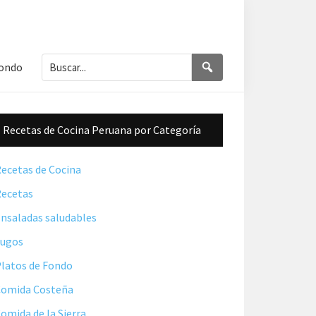
Buscar...
Buscar
Fondo
Barra
Recetas de Cocina Peruana por Categoría
lateral
principal
ecetas de Cocina
ecetas
nsaladas saludables
Jugos
latos de Fondo
omida Costeña
omida de la Sierra