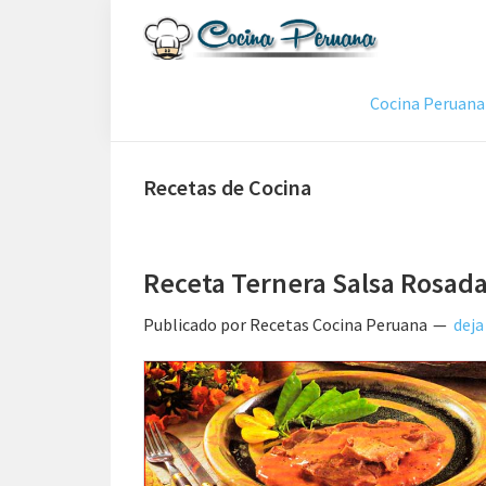
Saltar
Saltar
Saltar
a
al
a
Recetas
la
contenido
la
de
Cocina Peruana
navegación
principal
barra
Cocina
Peruana,
principal
lateral
Recetas
principal
de
Recetas de Cocina
Comida
Peruana
Receta Ternera Salsa Rosad
Publicado por
Recetas Cocina Peruana
deja