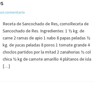
es
 un comentario
Receta de Sancochado de Res, comoReceta de
Sancochado de Res. Ingredientes: 1 ½ kg. de
carne 2 ramas de apio 1 nabo 8 papas peladas ½
kg. de yucas peladas 8 poros 1 tomate grande 4
choclos partidos por la mitad 2 zanahorias ½ col
chica ½ kg de camote amarillo 4 plátanos de isla
[…]