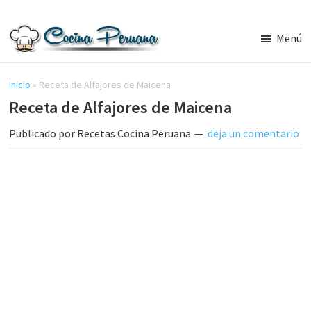
Saltar
Saltar
al
a
Menú
contenido
la
Recetas
principal
barra
de
Cocina
Inicio
»
Receta de Alfajores de Maicena
lateral
Peruana,
Receta de Alfajores de Maicena
principal
Recetas
de
Publicado por
Recetas Cocina Peruana
deja un comentario
Comida
Peruana