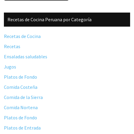
Barra
Recetas de Cocina Peruana por Categoría
lateral
principal
Recetas de Cocina
Recetas
Ensaladas saludables
Jugos
Platos de Fondo
Comida Costeña
Comida de la Sierra
Comida Nortena
Platos de Fondo
Platos de Entrada