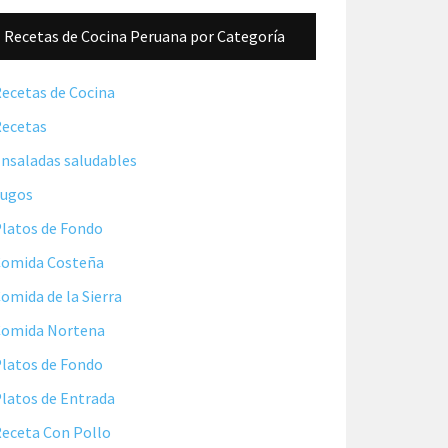
Barra
Recetas de Cocina Peruana por Categoría
lateral
principal
ecetas de Cocina
ecetas
nsaladas saludables
Jugos
latos de Fondo
omida Costeña
omida de la Sierra
Comida Nortena
latos de Fondo
latos de Entrada
eceta Con Pollo