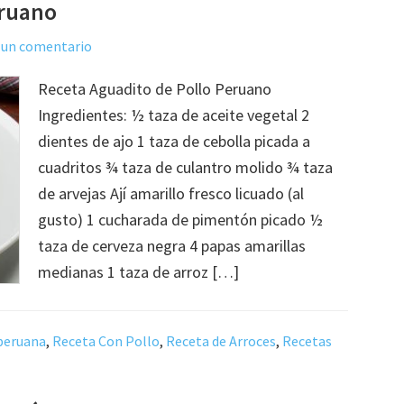
eruano
 un comentario
Receta Aguadito de Pollo Peruano
Ingredientes: ½ taza de aceite vegetal 2
dientes de ajo 1 taza de cebolla picada a
cuadritos ¾ taza de culantro molido ¾ taza
de arvejas Ají amarillo fresco licuado (al
gusto) 1 cucharada de pimentón picado ½
taza de cerveza negra 4 papas amarillas
medianas 1 taza de arroz […]
peruana
,
Receta Con Pollo
,
Receta de Arroces
,
Recetas