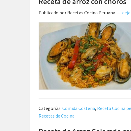
Receta de arroz con choros
Publicado por
Recetas Cocina Peruana
deja
Categorías:
Comida Costeña
,
Receta Cocina p
Recetas de Cocina