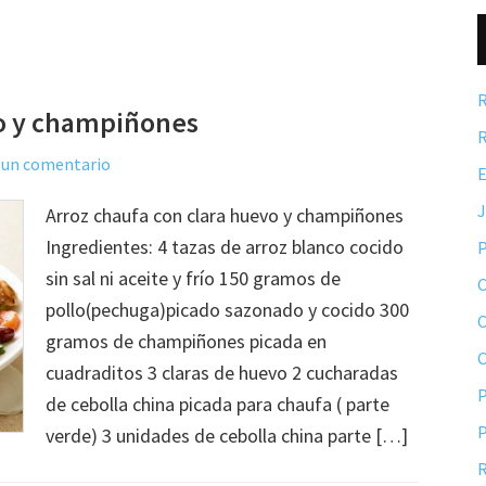
R
vo y champiñones
R
 un comentario
E
Arroz chaufa con clara huevo y champiñones
Ingredientes: 4 tazas de arroz blanco cocido
P
sin sal ni aceite y frío 150 gramos de
C
pollo(pechuga)picado sazonado y cocido 300
C
gramos de champiñones picada en
cuadraditos 3 claras de huevo 2 cucharadas
P
de cebolla china picada para chaufa ( parte
P
verde) 3 unidades de cebolla china parte […]
R