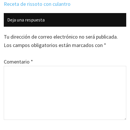
Receta de rissoto con culantro
Interacciones
Deja una respuesta
con
los
Tu dirección de correo electrónico no será publicada.
lectores
Los campos obligatorios están marcados con
*
Comentario
*