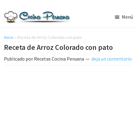
Saltar
Saltar
al
a
Menú
contenido
la
Recetas
principal
barra
de
Cocina
Inicio
»
Receta de Arroz Colorado con pato
lateral
Peruana,
Receta de Arroz Colorado con pato
principal
Recetas
de
Publicado por
Recetas Cocina Peruana
deja un comentario
Comida
Peruana