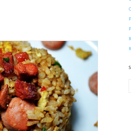
P
P
R
R
S