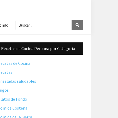
Buscar...
Buscar
Fondo
Barra
Recetas de Cocina Peruana por Categoría
lateral
principal
ecetas de Cocina
ecetas
nsaladas saludables
Jugos
latos de Fondo
omida Costeña
omida de la Sierra