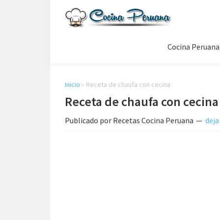
Saltar
Saltar
Saltar
a
al
a
Recetas
la
contenido
la
de
Cocina Peruana
navegación
principal
barra
Cocina
Peruana,
principal
lateral
Recetas
principal
de
Inicio
»
Receta de chaufa con cecina
Comida
Receta de chaufa con cecina
Peruana
Publicado por
Recetas Cocina Peruana
deja