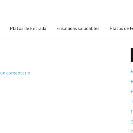
Platos de Entrada
Ensaladas saludables
Platos de 
R
 un comentario
R
E
P
C
C