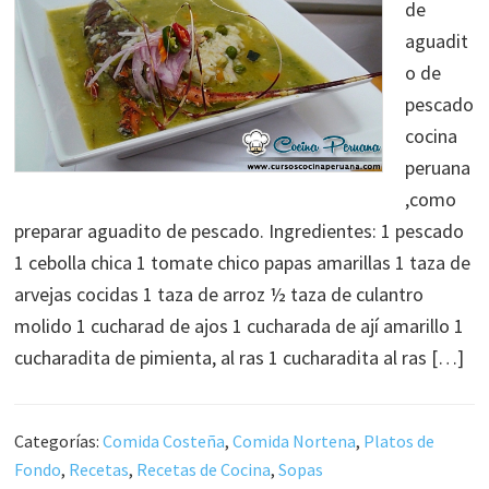
de
aguadit
o de
pescado
cocina
peruana
,como
preparar aguadito de pescado. Ingredientes: 1 pescado
1 cebolla chica 1 tomate chico papas amarillas 1 taza de
arvejas cocidas 1 taza de arroz ½ taza de culantro
molido 1 cucharad de ajos 1 cucharada de ají amarillo 1
cucharadita de pimienta, al ras 1 cucharadita al ras […]
Categorías:
Comida Costeña
,
Comida Nortena
,
Platos de
Fondo
,
Recetas
,
Recetas de Cocina
,
Sopas