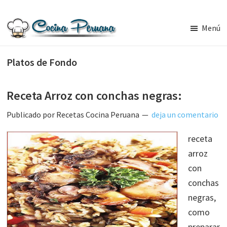
Saltar
Saltar
al
a
Menú
contenido
la
Recetas
principal
barra
de
Platos de Fondo
Cocina
lateral
Peruana,
principal
Recetas
de
Receta Arroz con conchas negras:
Comida
Peruana
Publicado por
Recetas Cocina Peruana
deja un comentario
receta
arroz
con
conchas
negras,
como
preparar