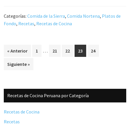
Categorías:
Comida de la Sierra
,
Comida Nortena
,
Platos de
Fondo
,
Recetas
,
Recetas de Cocina
Páginas
…
Página
Página
Página
Página
Página
« Anterior
1
21
22
23
24
intermedias
Siguiente »
omitidas
Barra
Recetas de Cocina Peruana por Categoría
lateral
principal
Recetas de Cocina
Recetas