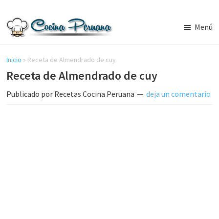
Saltar
Saltar
al
a
Menú
contenido
la
Recetas
principal
barra
de
Cocina
Inicio
»
Receta de Almendrado de cuy
lateral
Peruana,
Receta de Almendrado de cuy
principal
Recetas
de
Publicado por
Recetas Cocina Peruana
deja un comentario
Comida
Peruana