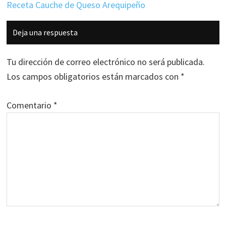
Receta Cauche de Queso Arequipeño
Interacciones
Deja una respuesta
con
los
Tu dirección de correo electrónico no será publicada.
lectores
Los campos obligatorios están marcados con
*
Comentario
*