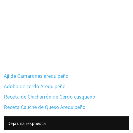
Ají de Camarones arequipeño
Adobo de cerdo Arequipeño
Receta de Chicharrón de Cerdo cusqueño
Receta Cauche de Queso Arequipeño
Interacciones
Deja una respuesta
con