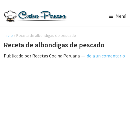
Saltar
Saltar
al
a
Menú
contenido
la
Recetas
principal
barra
de
Cocina
Inicio
»
Receta de albondigas de pescado
lateral
Peruana,
Receta de albondigas de pescado
principal
Recetas
de
Publicado por
Recetas Cocina Peruana
deja un comentario
Comida
Peruana