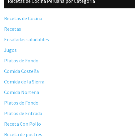
Recetas de Cocina Peruana por Categoría
lateral
principal
Recetas de Cocina
Recetas
Ensaladas saludables
Jugos
Platos de Fondo
Comida Costeña
Comida de la Sierra
Comida Nortena
Platos de Fondo
Platos de Entrada
Receta Con Pollo
Receta de postres