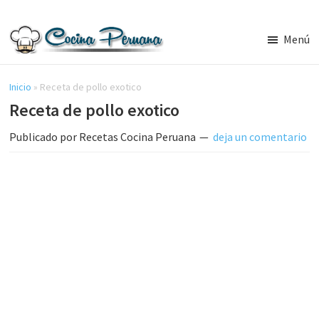
Saltar
Saltar
al
a
Menú
contenido
la
Recetas
principal
barra
de
Cocina
Inicio
»
Receta de pollo exotico
lateral
Peruana,
Receta de pollo exotico
principal
Recetas
de
Publicado por
Recetas Cocina Peruana
deja un comentario
Comida
Peruana