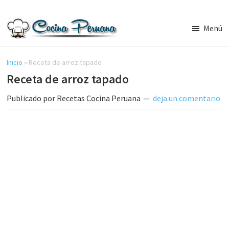
Saltar
Saltar
al
a
Menú
contenido
la
Recetas
principal
barra
de
Cocina
Inicio
»
Receta de arroz tapado
lateral
Peruana,
Receta de arroz tapado
principal
Recetas
de
Publicado por
Recetas Cocina Peruana
deja un comentario
Comida
Peruana