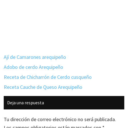
Ají de Camarones arequipeño
Adobo de cerdo Arequipeño
Receta de Chicharrón de Cerdo cusqueño
Receta Cauche de Queso Arequipeño
Interacciones
Deja una respuesta
con
los
Tu dirección de correo electrónico no será publicada.
lectores
Los campos obligatorios están marcados con
*