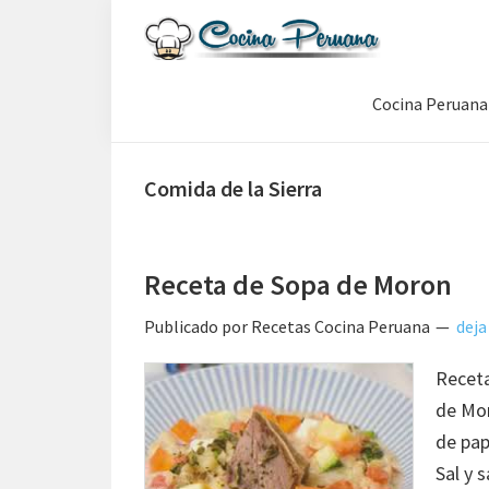
Saltar
Saltar
Saltar
a
al
a
Recetas
la
contenido
la
de
Cocina Peruana
navegación
principal
barra
Cocina
Peruana,
principal
lateral
Recetas
principal
de
Comida de la Sierra
Comida
Peruana
Receta de Sopa de Moron
Publicado por
Recetas Cocina Peruana
deja
Receta
de Mor
de pa
Sal y 