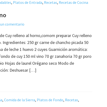
udables
,
Platos de Entrada
,
Recetas
,
Recetas de Cocina
rno
 un comentario
de Cuy relleno al horno,comom preparar Cuy relleno
o. Ingredientes: 250 gr carne de chancho picada 50
a de leche 1 huevo 2 cuyes Guarnición aromática:
fondo de cuy 150 ml vino 70 gr zanahoria 70 gr poro
pio Hojas de laurel Orégano seco Modo de
ción: Deshuesar […]
ña
,
Comida de la Sierra
,
Platos de Fondo
,
Recetas
,