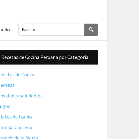
Buscar...
Buscar
Fondo
Barra
Recetas de Cocina Peruana por Categoría
lateral
principal
ecetas de Cocina
ecetas
nsaladas saludables
Jugos
latos de Fondo
omida Costeña
omida de la Sierra