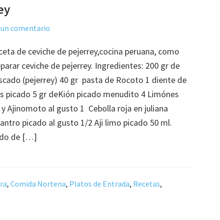
ey
 un comentario
ceta de ceviche de pejerrey,cocina peruana, como
parar ceviche de pejerrey. Ingredientes: 200 gr de
scado (pejerrey) 40 gr pasta de Rocoto 1 diente de
os picado 5 gr deKión picado menudito 4 Limónes
 y Ajinomoto al gusto 1 Cebolla roja en juliana
antro picado al gusto 1/2 Aji limo picado 50 ml.
ldo de […]
rra
,
Comida Nortena
,
Platos de Entrada
,
Recetas
,