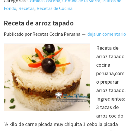
Categorías:
Comida Costeña
,
Comida de la Sierra
,
Platos de
Fondo
,
Recetas
,
Recetas de Cocina
Receta de arroz tapado
Publicado por
Recetas Cocina Peruana
deja un comentario
Receta de
arroz tapado
cocina
peruana,com
o preparar
arroz tapado.
Ingredientes:
3 tazas de
arroz cocido
½ kilo de carne picada muy chiquita 1 cebolla picada