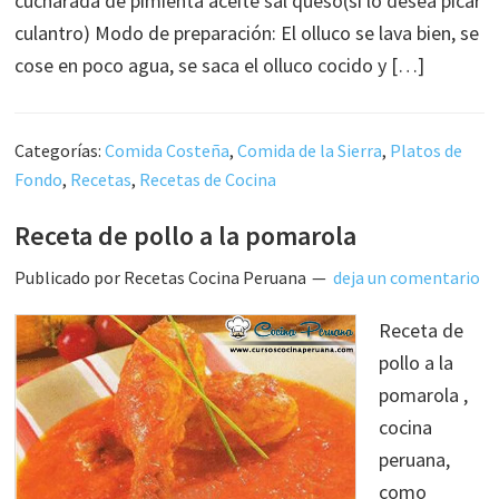
cucharada de pimienta aceite sal queso(sí lo desea picar
culantro) Modo de preparación: El olluco se lava bien, se
cose en poco agua, se saca el olluco cocido y […]
Categorías:
Comida Costeña
,
Comida de la Sierra
,
Platos de
Fondo
,
Recetas
,
Recetas de Cocina
Receta de pollo a la pomarola
Publicado por
Recetas Cocina Peruana
deja un comentario
Receta de
pollo a la
pomarola ,
cocina
peruana,
como