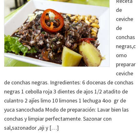
Receta
de
ceviche
de
conchas
negras,c
omo
preparar
ceviche
de conchas negras. Ingredientes: 6 docenas de conchas
negras 1 cebolla roja 3 dientes de ajos 1/2 atadito de
culantro 2 ajíes limo 10 limones 1 lechuga 4oo gr de
yuca sancochada Modo de preparación: Lavar bien las
conchas y limpiar perfectamente. Sazonar con
sal,sazonador ,aji y […]