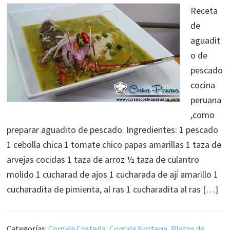
Receta
de
aguadit
o de
pescado
cocina
peruana
,como
preparar aguadito de pescado. Ingredientes: 1 pescado
1 cebolla chica 1 tomate chico papas amarillas 1 taza de
arvejas cocidas 1 taza de arroz ½ taza de culantro
molido 1 cucharad de ajos 1 cucharada de ají amarillo 1
cucharadita de pimienta, al ras 1 cucharadita al ras […]
Categorías:
Comida Costeña
,
Comida Nortena
,
Platos de