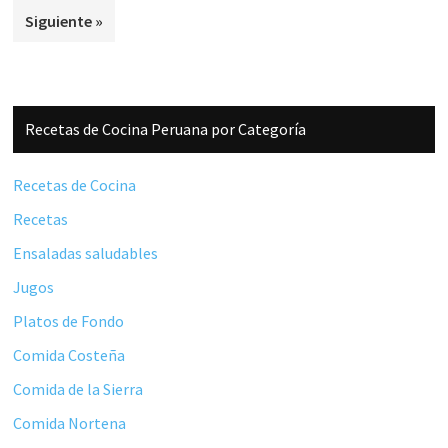
Siguiente »
omitidas
Barra
Recetas de Cocina Peruana por Categoría
lateral
principal
Recetas de Cocina
Recetas
Ensaladas saludables
Jugos
Platos de Fondo
Comida Costeña
Comida de la Sierra
Comida Nortena