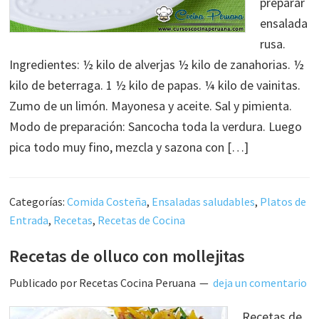
preparar
ensalada
rusa.
Ingredientes: ½ kilo de alverjas ½ kilo de zanahorias. ½
kilo de beterraga. 1 ½ kilo de papas. ¼ kilo de vainitas.
Zumo de un limón. Mayonesa y aceite. Sal y pimienta.
Modo de preparación: Sancocha toda la verdura. Luego
pica todo muy fino, mezcla y sazona con […]
Categorías:
Comida Costeña
,
Ensaladas saludables
,
Platos de
Entrada
,
Recetas
,
Recetas de Cocina
Recetas de olluco con mollejitas
Publicado por
Recetas Cocina Peruana
deja un comentario
Recetas de