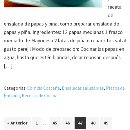
receta
de
ensalada de papas y piña, como preparar ensalada de
papas y piña. Ingredientes: 12 papas medianas 1 frasco
mediado de Mayonesa 2 latas de piña en cuadritos sal al
gusto perejil Modo de preparación: Cocinar las papas en
agua, hasta que estén blandas, dejar reposar, después
[…]
Categorías:
Comida Costeña
,
Ensaladas saludables
,
Platos de
Entrada
,
Recetas de Cocina
Páginas
…
Página
Página
Página
Página
Página
Página
« Anterior
1
45
46
47
48
49
intermedias