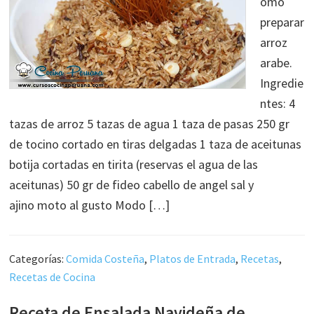
omo
preparar
arroz
arabe.
Ingredie
ntes: 4
tazas de arroz 5 tazas de agua 1 taza de pasas 250 gr
de tocino cortado en tiras delgadas 1 taza de aceitunas
botija cortadas en tirita (reservas el agua de las
aceitunas) 50 gr de fideo cabello de angel sal y
ajino moto al gusto Modo […]
Categorías:
Comida Costeña
,
Platos de Entrada
,
Recetas
,
Recetas de Cocina
Receta de Ensalada Navideña de