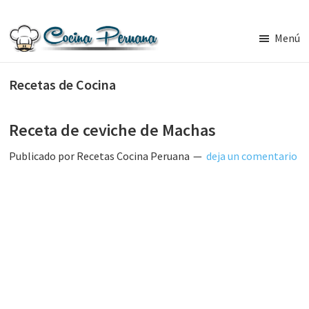
Saltar
Saltar
al
a
Menú
contenido
la
Recetas
principal
barra
de
Recetas de Cocina
Cocina
lateral
Peruana,
principal
Recetas
de
Receta de ceviche de Machas
Comida
Peruana
Publicado por
Recetas Cocina Peruana
deja un comentario