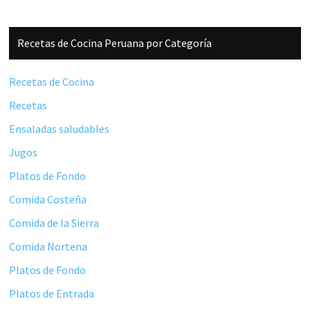
Barra
Recetas de Cocina Peruana por Categoría
lateral
principal
Recetas de Cocina
Recetas
Ensaladas saludables
Jugos
Platos de Fondo
Comida Costeña
Comida de la Sierra
Comida Nortena
Platos de Fondo
Platos de Entrada