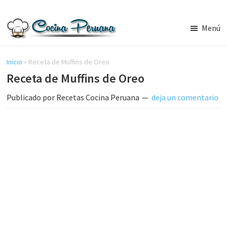
Saltar
Saltar
al
a
Menú
contenido
la
Recetas
principal
barra
de
Cocina
Inicio
»
Receta de Muffins de Oreo
lateral
Peruana,
Receta de Muffins de Oreo
principal
Recetas
de
Publicado por
Recetas Cocina Peruana
deja un comentario
Comida
Peruana