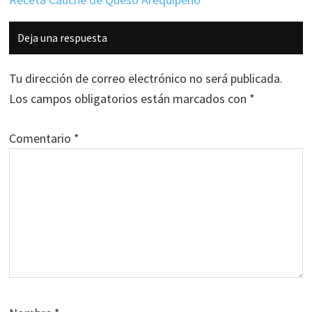
Interacciones
Deja una respuesta
con
los
Tu dirección de correo electrónico no será publicada.
lectores
Los campos obligatorios están marcados con
*
Comentario
*