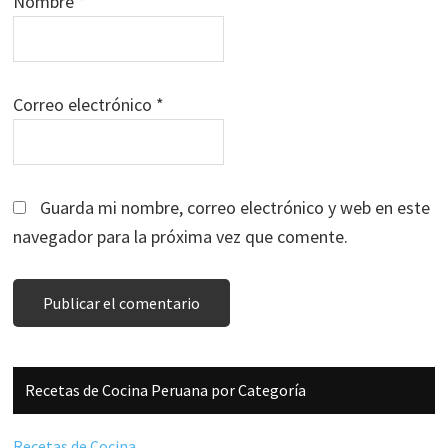
Nombre
*
Correo electrónico
*
Guarda mi nombre, correo electrónico y web en este
navegador para la próxima vez que comente.
Barra
Recetas de Cocina Peruana por Categoría
lateral
principal
Recetas de Cocina