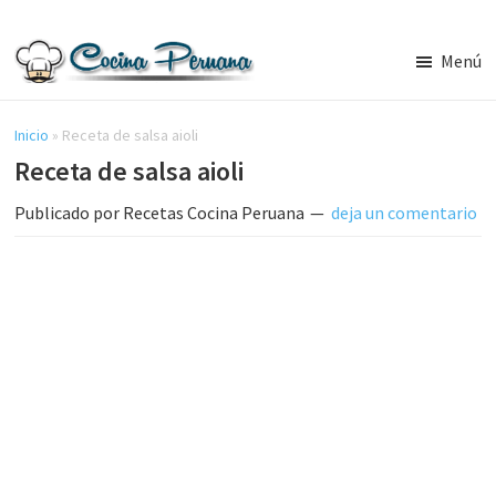
Saltar
Saltar
al
a
Menú
contenido
la
Recetas
principal
barra
de
Cocina
Inicio
»
Receta de salsa aioli
lateral
Peruana,
Receta de salsa aioli
principal
Recetas
de
Publicado por
Recetas Cocina Peruana
deja un comentario
Comida
Peruana