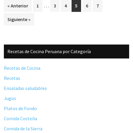
Páginas
…
Página
Página
Página
Página
Página
Página
« Anterior
1
3
4
5
6
7
intermedias
Siguiente »
omitidas
Barra
Recetas de Cocina Peruana por Categoría
lateral
principal
Recetas de Cocina
Recetas
Ensaladas saludables
Jugos
Platos de Fondo
Comida Costeña
Comida de la Sierra