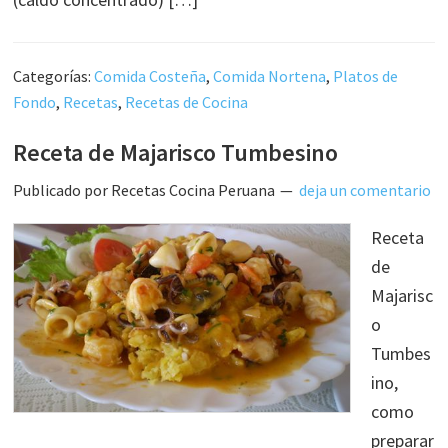
Categorías:
Comida Costeña
,
Comida Nortena
,
Platos de
Fondo
,
Recetas
,
Recetas de Cocina
Receta de Majarisco Tumbesino
Publicado por
Recetas Cocina Peruana
deja un comentario
Receta
de
Majarisc
o
Tumbes
ino,
como
preparar