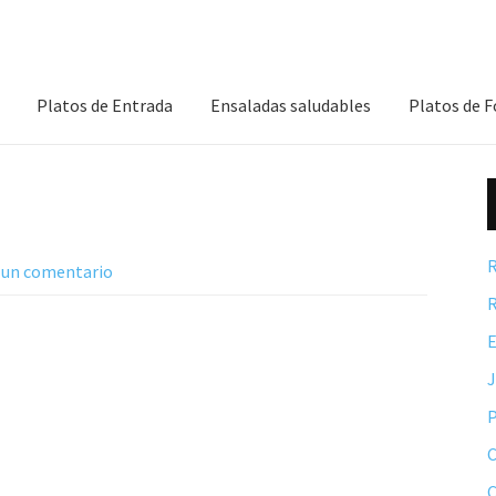
Platos de Entrada
Ensaladas saludables
Platos de 
R
 un comentario
R
E
P
C
C