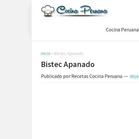
Saltar
Saltar
Saltar
a
al
a
Recetas
la
contenido
la
de
Cocina Peruana
navegación
principal
barra
Cocina
Peruana,
principal
lateral
Recetas
principal
de
Inicio
»
Bistec Apanado
Comida
Bistec Apanado
Peruana
Publicado por
Recetas Cocina Peruana
deja