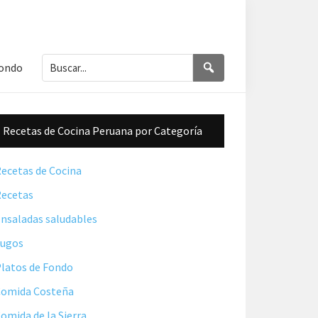
Buscar...
Buscar
Fondo
Barra
Recetas de Cocina Peruana por Categoría
lateral
principal
ecetas de Cocina
ecetas
nsaladas saludables
Jugos
latos de Fondo
omida Costeña
omida de la Sierra