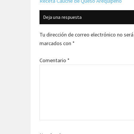
Receta Cauche de Queso Arequipeño
Interacciones
Deja una respuesta
con
los
Tu dirección de correo electrónico no será
lectores
marcados con
*
Comentario
*