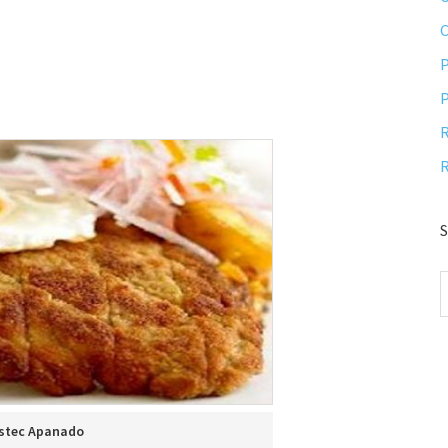
P
P
R
R
S
stec Apanado