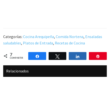
Categorías:
Cocina Arequipeña
,
Comida Nortena
,
Ensaladas
saludables
,
Platos de Entrada
,
Recetas de Cocina
7
Compartir
Twittear
Compartir
Pin
COMPARTIR
Relacionados