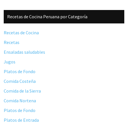
Barra
Recetas de Cocina Peruana por Categoría
lateral
principal
Recetas de Cocina
Recetas
Ensaladas saludables
Jugos
Platos de Fondo
Comida Costeña
Comida de la Sierra
Comida Nortena
Platos de Fondo
Platos de Entrada