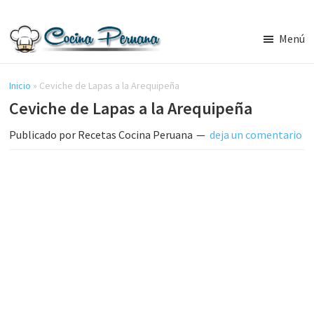
Saltar
Saltar
al
a
Menú
contenido
la
Recetas
principal
barra
de
Cocina
Inicio
»
Ceviche de Lapas a la Arequipeña
lateral
Peruana,
Ceviche de Lapas a la Arequipeña
principal
Recetas
de
Publicado por
Recetas Cocina Peruana
deja un comentario
Comida
Peruana