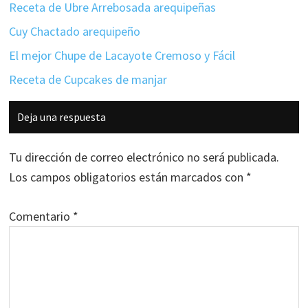
Receta de Ubre Arrebosada arequipeñas
Cuy Chactado arequipeño
El mejor Chupe de Lacayote Cremoso y Fácil
Receta de Cupcakes de manjar
Interacciones
Deja una respuesta
con
los
Tu dirección de correo electrónico no será publicada.
lectores
Los campos obligatorios están marcados con
*
Comentario
*