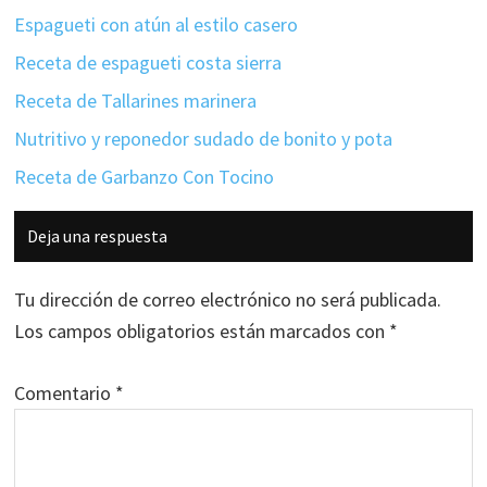
Espagueti con atún al estilo casero
Receta de espagueti costa sierra
Receta de Tallarines marinera
Nutritivo y reponedor sudado de bonito y pota
Receta de Garbanzo Con Tocino
Interacciones
Deja una respuesta
con
los
Tu dirección de correo electrónico no será publicada.
lectores
Los campos obligatorios están marcados con
*
Comentario
*