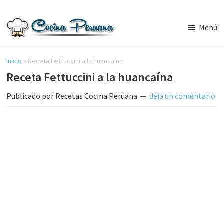
Saltar
Saltar
al
a
Menú
contenido
la
Recetas
principal
barra
de
Cocina
Inicio
»
Receta Fettuccini a la huancaína
lateral
Peruana,
Receta Fettuccini a la huancaína
principal
Recetas
de
Publicado por
Recetas Cocina Peruana
deja un comentario
Comida
Peruana