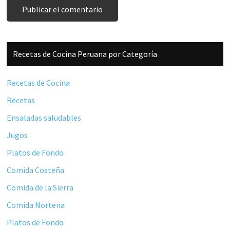
Barra
Recetas de Cocina Peruana por Categoría
lateral
principal
Recetas de Cocina
Recetas
Ensaladas saludables
Jugos
Platos de Fondo
Comida Costeña
Comida de la Sierra
Comida Nortena
Platos de Fondo