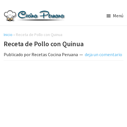
Saltar
Saltar
al
a
Menú
contenido
la
Recetas
principal
barra
de
Cocina
Inicio
»
Receta de Pollo con Quinua
lateral
Peruana,
Receta de Pollo con Quinua
principal
Recetas
de
Publicado por
Recetas Cocina Peruana
deja un comentario
Comida
Peruana