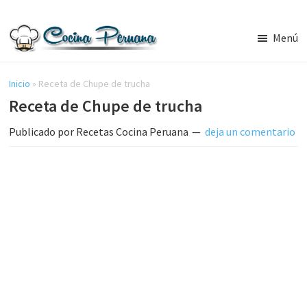
Saltar
Saltar
al
a
Menú
contenido
la
Recetas
principal
barra
de
Cocina
Inicio
»
Receta de Chupe de trucha
lateral
Peruana,
Receta de Chupe de trucha
principal
Recetas
de
Publicado por
Recetas Cocina Peruana
deja un comentario
Comida
Peruana