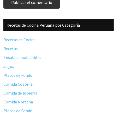
Barra
Recetas de Cocina Peruana por Categoría
lateral
principal
Recetas de Cocina
Recetas
Ensaladas saludables
Jugos
Platos de Fondo
Comida Costeña
Comida de la Sierra
Comida Nortena
Platos de Fondo