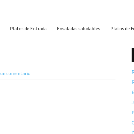
Platos de Entrada
Ensaladas saludables
Platos de 
R
 un comentario
R
E
P
C
C