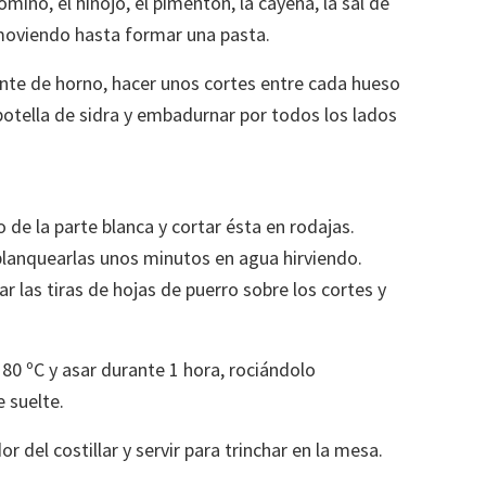
mino, el hinojo, el pimentón, la cayena, la sal de
 removiendo hasta formar una pasta.
uente de horno, hacer unos cortes entre cada hueso
botella de sidra y embadurnar por todos los lados
o de la parte blanca y cortar ésta en rodajas.
 blanquearlas unos minutos en agua hirviendo.
car las tiras de hojas de puerro sobre los cortes y
80 ºC y asar durante 1 hora, rociándolo
 suelte.
or del costillar y servir para trinchar en la mesa.