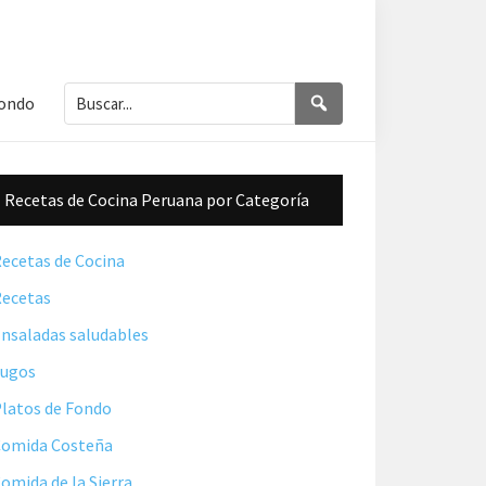
Buscar...
Buscar
Fondo
Barra
Recetas de Cocina Peruana por Categoría
lateral
principal
ecetas de Cocina
ecetas
nsaladas saludables
Jugos
latos de Fondo
omida Costeña
omida de la Sierra