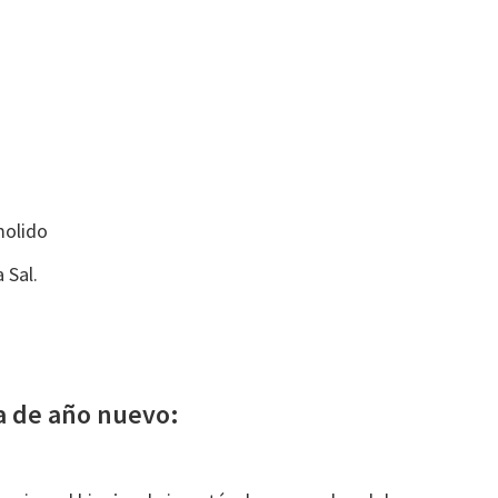
a
molido
 Sal.
a de año nuevo: