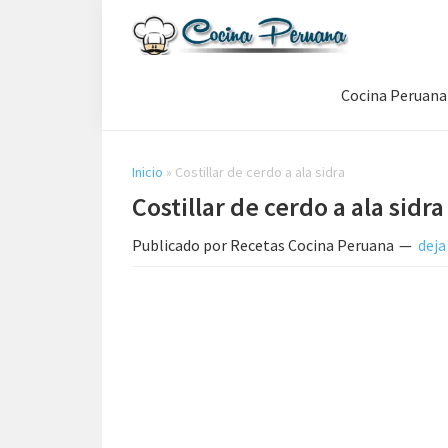
Saltar
Saltar
Saltar
a
al
a
Recetas
la
contenido
la
de
Cocina Peruana
navegación
principal
barra
Cocina
Peruana,
principal
lateral
Recetas
principal
de
Inicio
»
Costillar de cerdo a ala sidra
Comida
Costillar de cerdo a ala sidra
Peruana
Publicado por
Recetas Cocina Peruana
deja