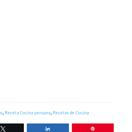
do
,
Receta Cocina peruana
,
Recetas de Cocina
Twittear
Compartir
Pin