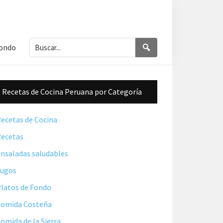
Buscar...
Buscar
Fondo
Barra
Recetas de Cocina Peruana por Categoría
lateral
principal
ecetas de Cocina
ecetas
nsaladas saludables
Jugos
latos de Fondo
omida Costeña
omida de la Sierra