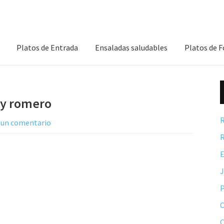
Platos de Entrada
Ensaladas saludables
Platos de 
 y romero
R
 un comentario
R
E
P
C
C