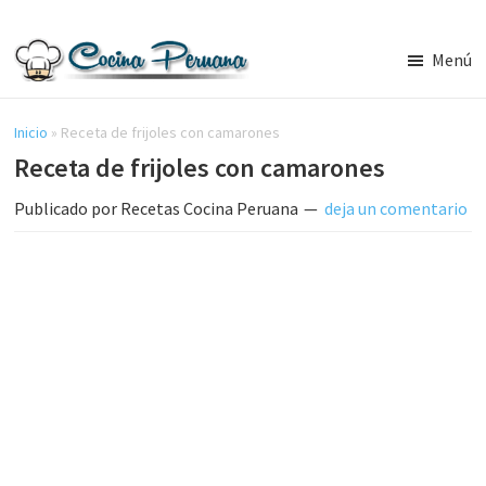
Saltar
Saltar
al
a
Menú
contenido
la
Recetas
principal
barra
de
Cocina
Inicio
»
Receta de frijoles con camarones
lateral
Peruana,
Receta de frijoles con camarones
principal
Recetas
de
Publicado por
Recetas Cocina Peruana
deja un comentario
Comida
Peruana