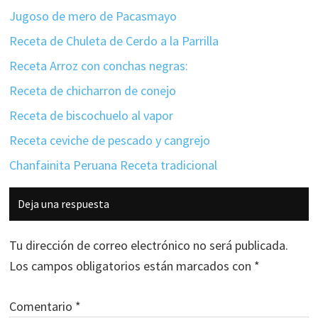
Jugoso de mero de Pacasmayo
Receta de Chuleta de Cerdo a la Parrilla
Receta Arroz con conchas negras:
Receta de chicharron de conejo
Receta de biscochuelo al vapor
Receta ceviche de pescado y cangrejo
Chanfainita Peruana Receta tradicional
Interacciones
Deja una respuesta
con
los
Tu dirección de correo electrónico no será publicada.
lectores
Los campos obligatorios están marcados con
*
Comentario
*