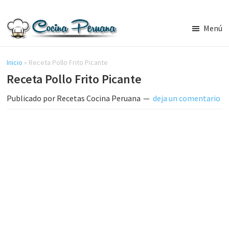
Saltar
Saltar
al
a
Menú
contenido
la
Recetas
principal
barra
de
Cocina
Inicio
»
Receta Pollo Frito Picante
lateral
Peruana,
Receta Pollo Frito Picante
principal
Recetas
de
Publicado por
Recetas Cocina Peruana
deja un comentario
Comida
Peruana