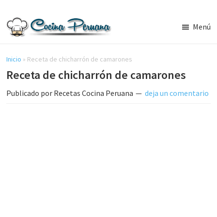
Saltar
Saltar
al
a
Menú
contenido
la
Recetas
principal
barra
de
Cocina
Inicio
»
Receta de chicharrón de camarones
lateral
Peruana,
Receta de chicharrón de camarones
principal
Recetas
de
Publicado por
Recetas Cocina Peruana
deja un comentario
Comida
Peruana