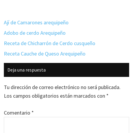
Ají de Camarones arequipeño
Adobo de cerdo Arequipeño
Receta de Chicharrón de Cerdo cusqueño
Receta Cauche de Queso Arequipeño
Interacciones
Deja una respuesta
con
los
Tu dirección de correo electrónico no será publicada.
lectores
Los campos obligatorios están marcados con
*
Comentario
*