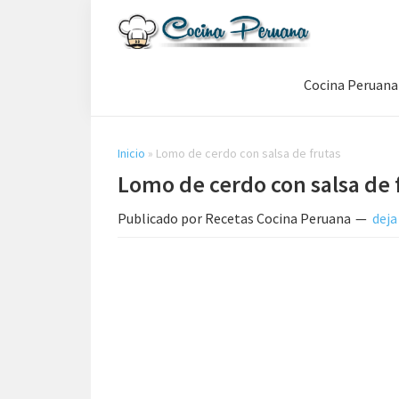
Saltar
Saltar
Saltar
a
al
a
Recetas
la
contenido
la
de
Cocina Peruana
navegación
principal
barra
Cocina
Peruana,
principal
lateral
Recetas
principal
de
Inicio
»
Lomo de cerdo con salsa de frutas
Comida
Lomo de cerdo con salsa de 
Peruana
Publicado por
Recetas Cocina Peruana
deja