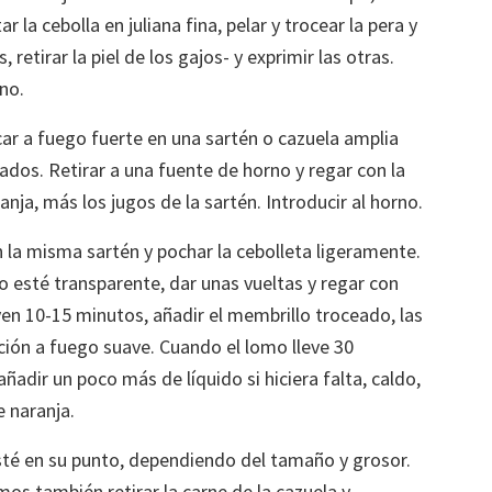
r la cebolla en juliana fina, pelar y trocear la pera y
retirar la piel de los gajos- y exprimir las otras.
ino.
car a fuego fuerte en una sartén o cazuela amplia
ados. Retirar a una fuente de horno y regar con la
nja, más los jugos de la sartén. Introducir al horno.
 la misma sartén y pochar la cebolleta ligeramente.
o esté transparente, dar unas vueltas y regar con
ven 10-15 minutos, añadir el membrillo troceado, las
ción a fuego suave. Cuando el lomo lleve 30
 añadir un poco más de líquido si hiciera falta, caldo,
 naranja.
esté en su punto, dependiendo del tamaño y grosor.
mos también retirar la carne de la cazuela y