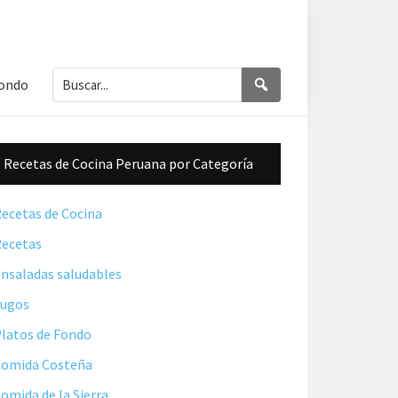
Buscar...
Buscar
Fondo
Barra
Recetas de Cocina Peruana por Categoría
lateral
principal
ecetas de Cocina
ecetas
nsaladas saludables
Jugos
latos de Fondo
omida Costeña
omida de la Sierra