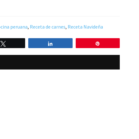
cina peruana
,
Receta de carnes
,
Receta Navideña
Twittear
Compartir
Pin