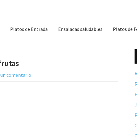
Platos de Entrada
Ensaladas saludables
Platos de 
frutas
R
 un comentario
R
E
P
C
C