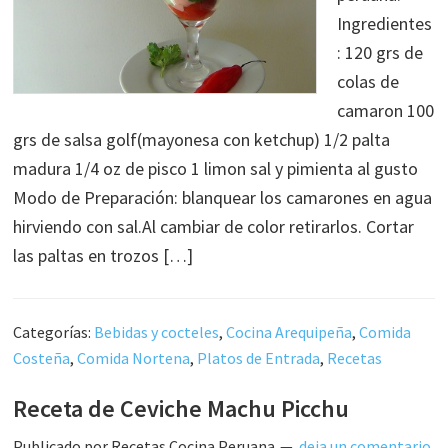
Ingredientes
: 120 grs de
colas de
camaron 100
grs de salsa golf(mayonesa con ketchup) 1/2 palta
madura 1/4 oz de pisco 1 limon sal y pimienta al gusto
Modo de Preparación: blanquear los camarones en agua
hirviendo con sal.Al cambiar de color retirarlos. Cortar
las paltas en trozos […]
Categorías:
Bebidas y cocteles
,
Cocina Arequipeña
,
Comida
Costeña
,
Comida Nortena
,
Platos de Entrada
,
Recetas
Receta de Ceviche Machu Picchu
Publicado por
Recetas Cocina Peruana
deja un comentario