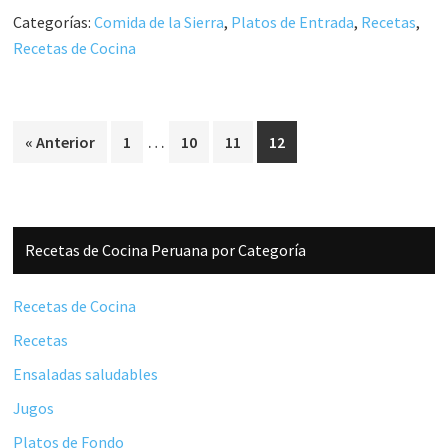
Categorías:
Comida de la Sierra
,
Platos de Entrada
,
Recetas
,
Recetas de Cocina
Páginas
…
Página
Página
Página
Página
« Anterior
1
10
11
12
intermedias
omitidas
Barra
Recetas de Cocina Peruana por Categoría
lateral
principal
Recetas de Cocina
Recetas
Ensaladas saludables
Jugos
Platos de Fondo