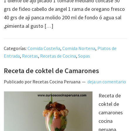
1 diente de ajo picado 1 tomate mediano concase 50
grs de fideo cabello de angel 1 rama de oregano fresco
40 grs de aji panca molido 200 ml de fondo ó agua sal
,pimienta al gusto […]
Categorías:
Comida Costeña
,
Comida Nortena
,
Platos de
Entrada
,
Recetas
,
Recetas de Cocina
,
Sopas
Receta de coktel de Camarones
Publicado por
Recetas Cocina Peruana
deja un comentario
Receta de
coktel de
camarones
cocina
peruana.