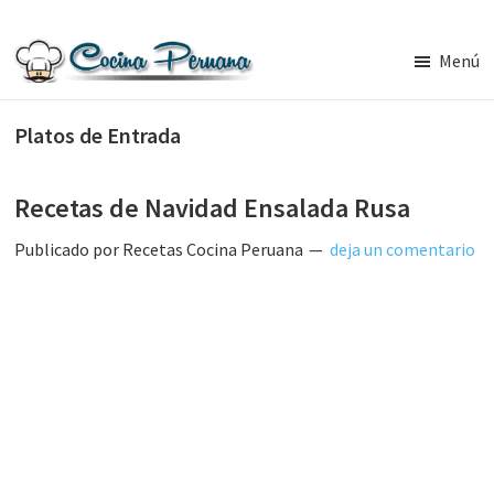
Saltar
Saltar
al
a
Menú
contenido
la
Recetas
principal
barra
de
Platos de Entrada
Cocina
lateral
Peruana,
principal
Recetas
de
Recetas de Navidad Ensalada Rusa
Comida
Peruana
Publicado por
Recetas Cocina Peruana
deja un comentario