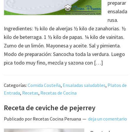
preparar
ensalada
rusa.
Ingredientes: ½ kilo de alverjas ½ kilo de zanahorias. ½
kilo de beterraga. 1 ½ kilo de papas. ¼ kilo de vainitas.
Zumo de un limón. Mayonesa y aceite. Sal y pimienta.
Modo de preparación: Sancocha toda la verdura. Luego
pica todo muy fino, mezcla y sazona con […]
Categorías:
Comida Costeña
,
Ensaladas saludables
,
Platos de
Entrada
,
Recetas
,
Recetas de Cocina
Receta de ceviche de pejerrey
Publicado por
Recetas Cocina Peruana
deja un comentario