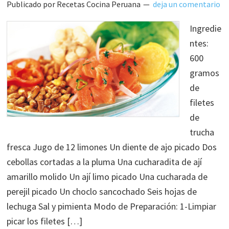
Publicado por
Recetas Cocina Peruana
deja un comentario
Ingredie
ntes:
600
gramos
de
filetes
de
trucha
fresca Jugo de 12 limones Un diente de ajo picado Dos
cebollas cortadas a la pluma Una cucharadita de ají
amarillo molido Un ají limo picado Una cucharada de
perejil picado Un choclo sancochado Seis hojas de
lechuga Sal y pimienta Modo de Preparación: 1-Limpiar
picar los filetes […]