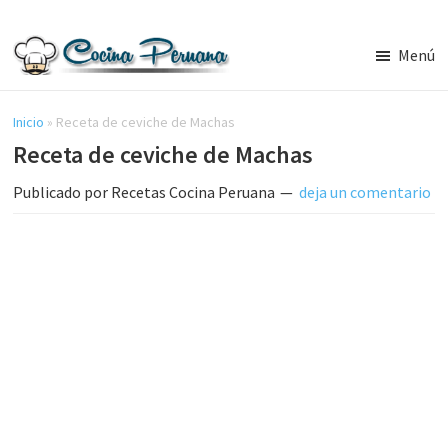
Saltar
Saltar
al
a
Menú
contenido
la
Recetas
principal
barra
de
Cocina
Inicio
»
Receta de ceviche de Machas
lateral
Peruana,
Receta de ceviche de Machas
principal
Recetas
de
Publicado por
Recetas Cocina Peruana
deja un comentario
Comida
Peruana