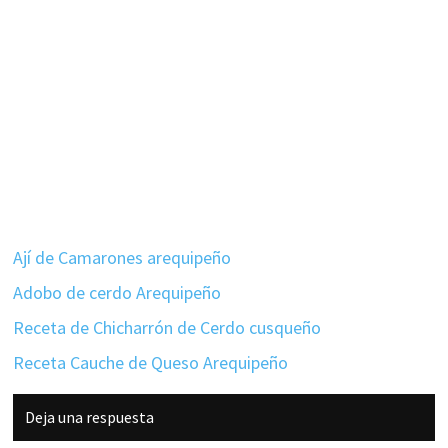
Ají de Camarones arequipeño
Adobo de cerdo Arequipeño
Receta de Chicharrón de Cerdo cusqueño
Receta Cauche de Queso Arequipeño
Interacciones
Deja una respuesta
con