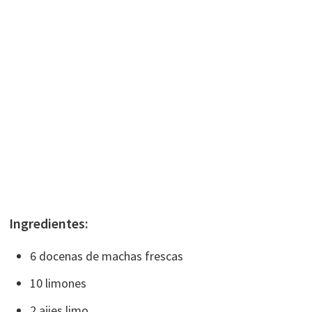
Ingredientes:
6 docenas de machas frescas
10 limones
2 ajies limo