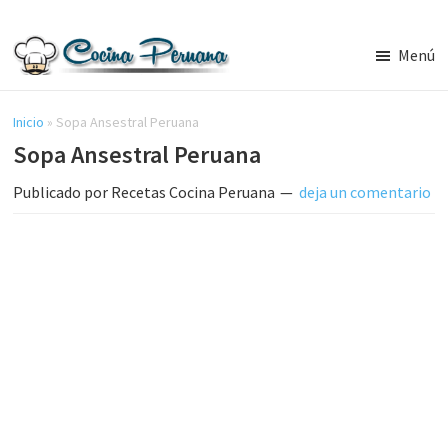
Saltar
Saltar
al
a
Menú
contenido
la
Recetas
principal
barra
de
Cocina
Inicio
»
Sopa Ansestral Peruana
lateral
Peruana,
Sopa Ansestral Peruana
principal
Recetas
de
Publicado por
Recetas Cocina Peruana
deja un comentario
Comida
Peruana