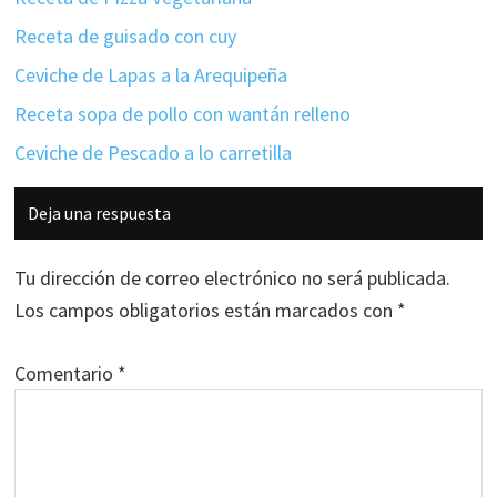
Receta de guisado con cuy
Ceviche de Lapas a la Arequipeña
Receta sopa de pollo con wantán relleno
Ceviche de Pescado a lo carretilla
Interacciones
Deja una respuesta
con
los
Tu dirección de correo electrónico no será publicada.
lectores
Los campos obligatorios están marcados con
*
Comentario
*