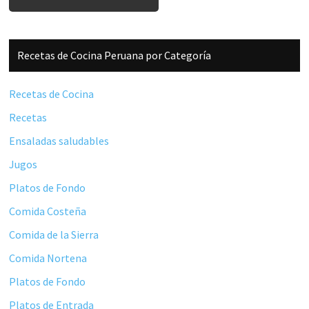
Barra
Recetas de Cocina Peruana por Categoría
lateral
principal
Recetas de Cocina
Recetas
Ensaladas saludables
Jugos
Platos de Fondo
Comida Costeña
Comida de la Sierra
Comida Nortena
Platos de Fondo
Platos de Entrada