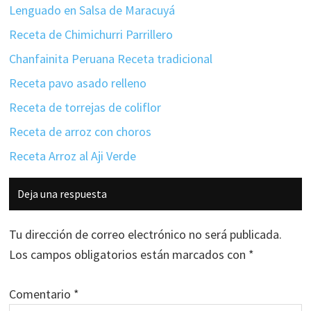
Lenguado en Salsa de Maracuyá
Receta de Chimichurri Parrillero
Chanfainita Peruana Receta tradicional
Receta pavo asado relleno
Receta de torrejas de coliflor
Receta de arroz con choros
Receta Arroz al Aji Verde
Interacciones
Deja una respuesta
con
los
Tu dirección de correo electrónico no será publicada.
lectores
Los campos obligatorios están marcados con
*
Comentario
*