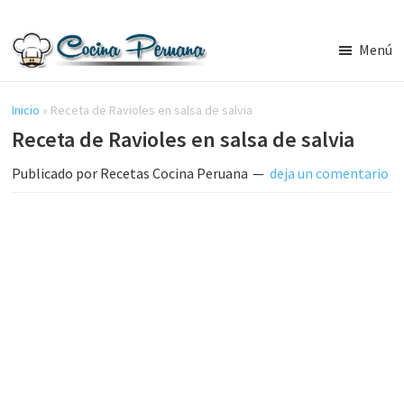
Saltar
Saltar
al
a
Menú
contenido
la
Recetas
principal
barra
de
Cocina
Inicio
»
Receta de Ravioles en salsa de salvia
lateral
Peruana,
Receta de Ravioles en salsa de salvia
principal
Recetas
de
Publicado por
Recetas Cocina Peruana
deja un comentario
Comida
Peruana