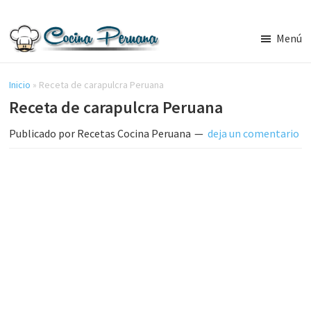
Saltar
Saltar
al
a
Menú
contenido
la
Recetas
principal
barra
de
Cocina
Inicio
»
Receta de carapulcra Peruana
lateral
Peruana,
Receta de carapulcra Peruana
principal
Recetas
de
Publicado por
Recetas Cocina Peruana
deja un comentario
Comida
Peruana