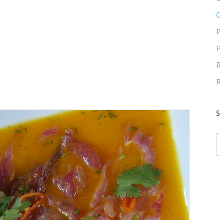
P
P
R
R
S