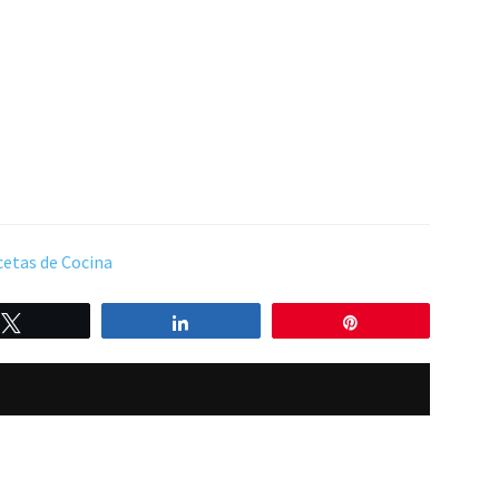
etas de Cocina
Twittear
Compartir
Pin