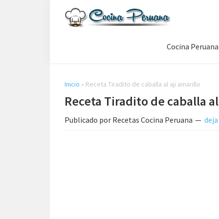
Saltar
Saltar
Saltar
a
al
a
Recetas
la
contenido
la
de
Cocina Peruana
navegación
principal
barra
Cocina
Peruana,
principal
lateral
Recetas
principal
de
Inicio
»
Receta Tiradito de caballa al aji amarillo
Comida
Receta Tiradito de caballa al
Peruana
Publicado por
Recetas Cocina Peruana
deja