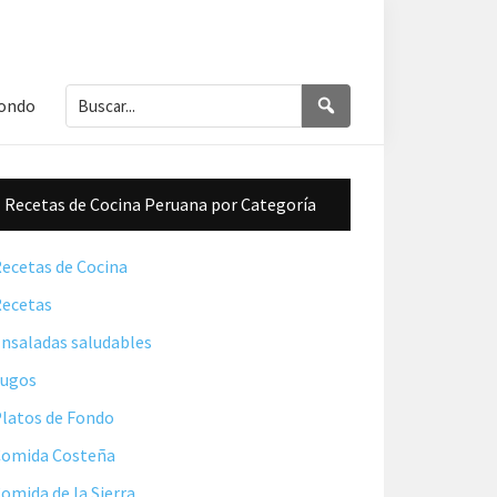
Buscar...
Buscar
Fondo
Barra
Recetas de Cocina Peruana por Categoría
lateral
principal
ecetas de Cocina
ecetas
nsaladas saludables
Jugos
latos de Fondo
omida Costeña
omida de la Sierra