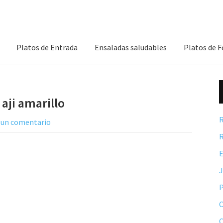
Platos de Entrada
Ensaladas saludables
Platos de 
 aji amarillo
R
 un comentario
R
E
P
C
C