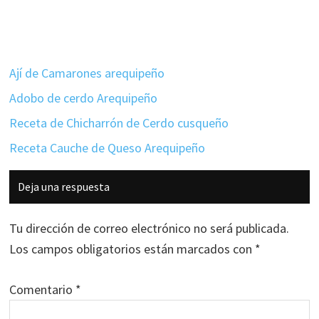
Ají de Camarones arequipeño
Adobo de cerdo Arequipeño
Receta de Chicharrón de Cerdo cusqueño
Receta Cauche de Queso Arequipeño
Interacciones
Deja una respuesta
con
los
Tu dirección de correo electrónico no será publicada.
lectores
Los campos obligatorios están marcados con
*
Comentario
*