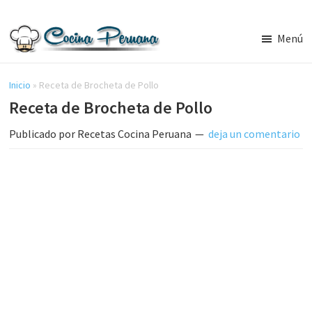
Saltar
Saltar
al
a
Menú
contenido
la
Recetas
principal
barra
de
Cocina
Inicio
»
Receta de Brocheta de Pollo
lateral
Peruana,
Receta de Brocheta de Pollo
principal
Recetas
de
Publicado por
Recetas Cocina Peruana
deja un comentario
Comida
Peruana