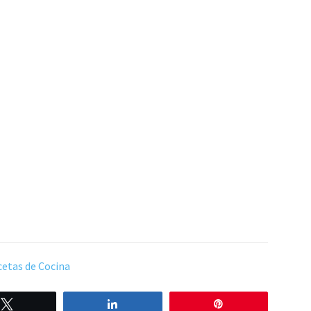
etas de Cocina
Twittear
Compartir
Pin