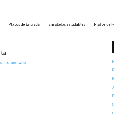
Platos de Entrada
Ensaladas saludables
Platos de 
nta
R
 un comentario
R
E
P
C
C