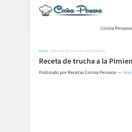
Saltar
Saltar
Saltar
a
al
a
Recetas
la
contenido
la
de
Cocina Peruana
navegación
principal
barra
Cocina
Peruana,
principal
lateral
Recetas
principal
de
Inicio
»
Receta de trucha a la Pimienta
Comida
Receta de trucha a la Pimie
Peruana
Publicado por
Recetas Cocina Peruana
deja