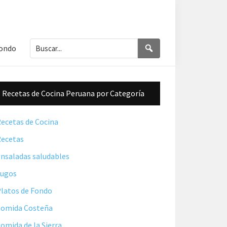
Buscar...
Buscar
Fondo
Barra
Recetas de Cocina Peruana por Categoría
lateral
principal
ecetas de Cocina
ecetas
nsaladas saludables
Jugos
latos de Fondo
omida Costeña
omida de la Sierra