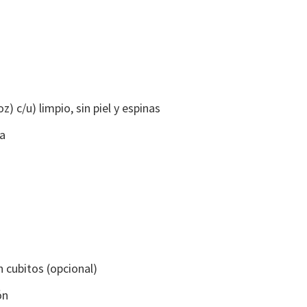
z) c/u) limpio, sin piel y espinas
da
n cubitos (opcional)
ón