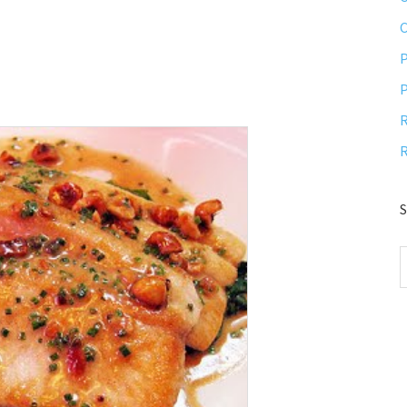
P
P
R
R
S