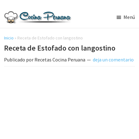
Saltar
Saltar
al
a
Menú
contenido
la
Recetas
principal
barra
de
Cocina
Inicio
»
Receta de Estofado con langostino
lateral
Peruana,
Receta de Estofado con langostino
principal
Recetas
de
Publicado por
Recetas Cocina Peruana
deja un comentario
Comida
Peruana