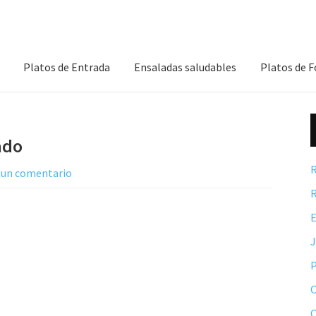
Platos de Entrada
Ensaladas saludables
Platos de 
ado
R
 un comentario
R
E
P
C
C