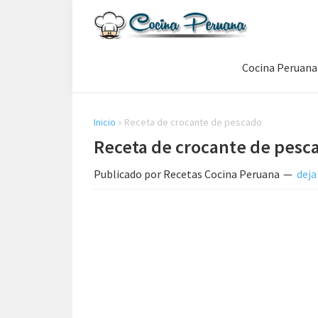
Saltar
Saltar
Saltar
a
al
a
Recetas
la
contenido
la
de
Cocina Peruana
navegación
principal
barra
Cocina
Peruana,
principal
lateral
Recetas
principal
de
Inicio
»
Receta de crocante de pescado
Comida
Receta de crocante de pesc
Peruana
Publicado por
Recetas Cocina Peruana
deja