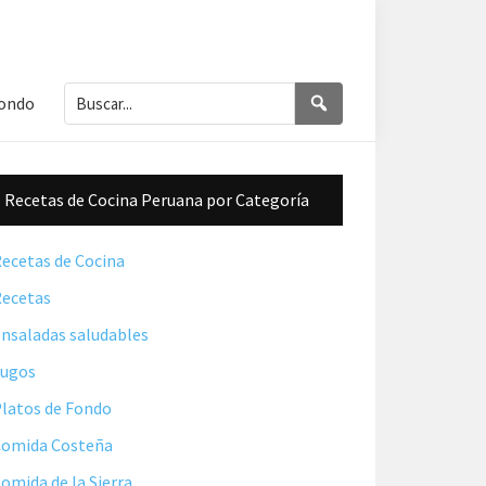
Buscar...
Buscar
Fondo
Barra
Recetas de Cocina Peruana por Categoría
lateral
principal
ecetas de Cocina
ecetas
nsaladas saludables
Jugos
latos de Fondo
omida Costeña
omida de la Sierra