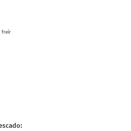
 freír
escado: