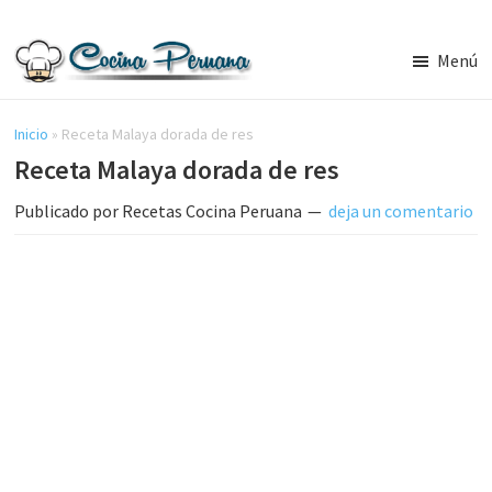
Saltar
Saltar
al
a
Menú
contenido
la
Recetas
principal
barra
de
Cocina
Inicio
»
Receta Malaya dorada de res
lateral
Peruana,
Receta Malaya dorada de res
principal
Recetas
de
Publicado por
Recetas Cocina Peruana
deja un comentario
Comida
Peruana