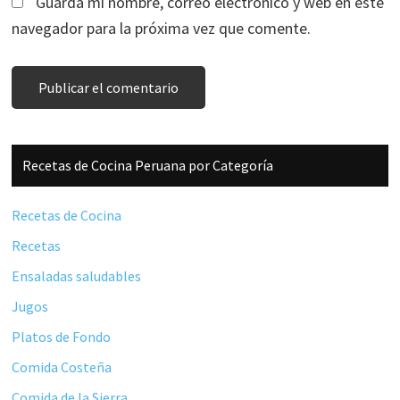
Guarda mi nombre, correo electrónico y web en este
navegador para la próxima vez que comente.
Barra
Recetas de Cocina Peruana por Categoría
lateral
principal
Recetas de Cocina
Recetas
Ensaladas saludables
Jugos
Platos de Fondo
Comida Costeña
Comida de la Sierra