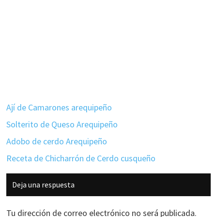
Ají de Camarones arequipeño
Solterito de Queso Arequipeño
Adobo de cerdo Arequipeño
Receta de Chicharrón de Cerdo cusqueño
Interacciones
Deja una respuesta
con
los
Tu dirección de correo electrónico no será publicada.