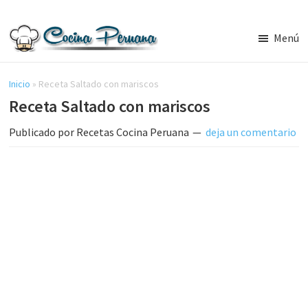
Saltar
Saltar
al
a
Menú
contenido
la
Recetas
principal
barra
de
Cocina
Inicio
»
Receta Saltado con mariscos
lateral
Peruana,
Receta Saltado con mariscos
principal
Recetas
de
Publicado por
Recetas Cocina Peruana
deja un comentario
Comida
Peruana