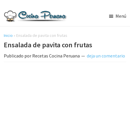
Saltar
Saltar
al
a
Menú
contenido
la
Recetas
principal
barra
de
Cocina
Inicio
»
Ensalada de pavita con frutas
lateral
Peruana,
Ensalada de pavita con frutas
principal
Recetas
de
Publicado por
Recetas Cocina Peruana
deja un comentario
Comida
Peruana