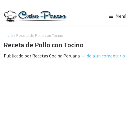
Saltar
Saltar
al
a
Menú
contenido
la
Recetas
principal
barra
de
Cocina
Inicio
»
Receta de Pollo con Tocino
lateral
Peruana,
Receta de Pollo con Tocino
principal
Recetas
de
Publicado por
Recetas Cocina Peruana
deja un comentario
Comida
Peruana