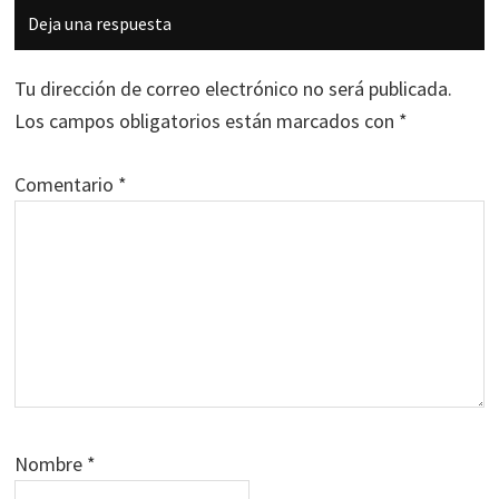
Interacciones
Deja una respuesta
con
los
Tu dirección de correo electrónico no será publicada.
lectores
Los campos obligatorios están marcados con
*
Comentario
*
Nombre
*