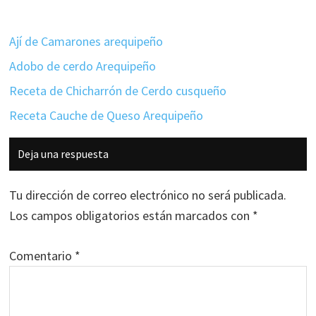
Ají de Camarones arequipeño
Adobo de cerdo Arequipeño
Receta de Chicharrón de Cerdo cusqueño
Receta Cauche de Queso Arequipeño
Interacciones
Deja una respuesta
con
los
Tu dirección de correo electrónico no será publicada.
lectores
Los campos obligatorios están marcados con
*
Comentario
*