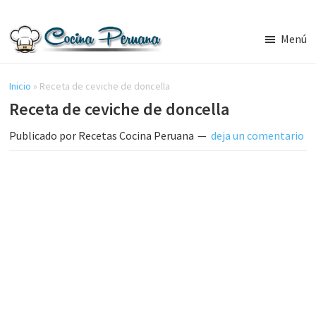
Saltar
Saltar
al
a
Menú
contenido
la
Recetas
principal
barra
de
Cocina
Inicio
»
Receta de ceviche de doncella
lateral
Peruana,
Receta de ceviche de doncella
principal
Recetas
de
Publicado por
Recetas Cocina Peruana
deja un comentario
Comida
Peruana