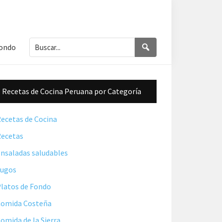
Buscar...
Buscar
Fondo
Barra
Recetas de Cocina Peruana por Categoría
lateral
principal
ecetas de Cocina
ecetas
nsaladas saludables
Jugos
latos de Fondo
omida Costeña
omida de la Sierra