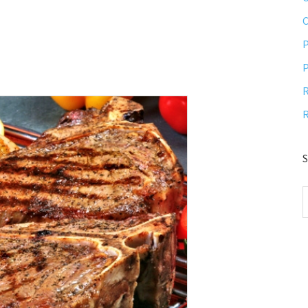
P
P
R
R
S