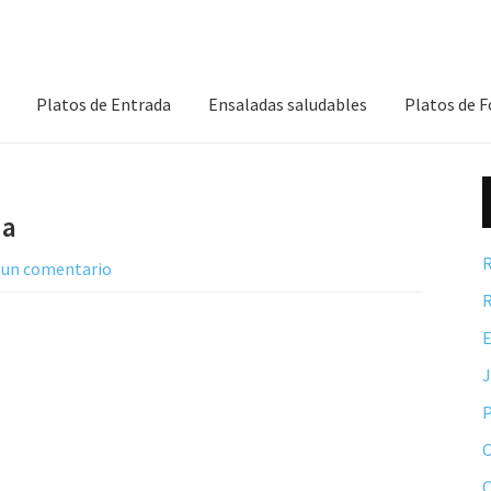
Platos de Entrada
Ensaladas saludables
Platos de 
na
R
 un comentario
R
E
P
C
C