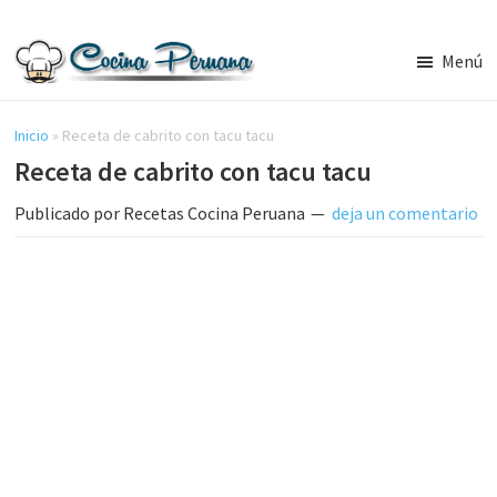
Saltar
Saltar
al
a
Menú
contenido
la
Recetas
principal
barra
de
Cocina
Inicio
»
Receta de cabrito con tacu tacu
lateral
Peruana,
Receta de cabrito con tacu tacu
principal
Recetas
de
Publicado por
Recetas Cocina Peruana
deja un comentario
Comida
Peruana