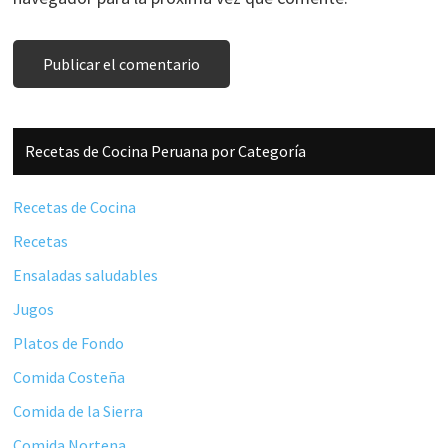
Barra
Recetas de Cocina Peruana por Categoría
lateral
principal
Recetas de Cocina
Recetas
Ensaladas saludables
Jugos
Platos de Fondo
Comida Costeña
Comida de la Sierra
Comida Nortena