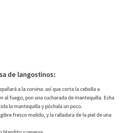
sa de langostinos:
añará a la corvina: así que corta la cebolla a
én al fuego, pon una cucharada de mantequilla. Echa
tida la mantequilla y póchala un poco.
bre fresco molido, y la ralladura de la piel de una
 blandito y reserva.