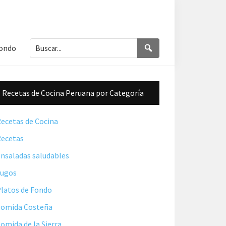
Buscar...
Buscar
Fondo
Barra
Recetas de Cocina Peruana por Categoría
lateral
principal
ecetas de Cocina
ecetas
nsaladas saludables
Jugos
latos de Fondo
omida Costeña
omida de la Sierra