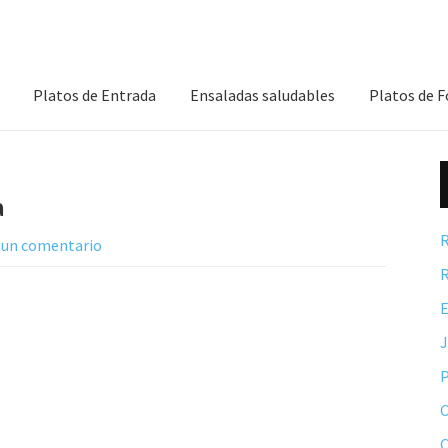
Platos de Entrada
Ensaladas saludables
Platos de 
a
R
 un comentario
R
E
P
C
C