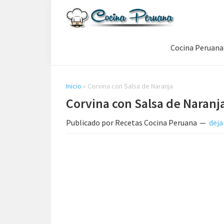
Saltar
Saltar
Saltar
a
al
a
Recetas
la
contenido
la
de
Cocina Peruana
navegación
principal
barra
Cocina
Peruana,
principal
lateral
Recetas
principal
de
Inicio
»
Corvina con Salsa de Naranja
Comida
Corvina con Salsa de Naranj
Peruana
Publicado por
Recetas Cocina Peruana
deja