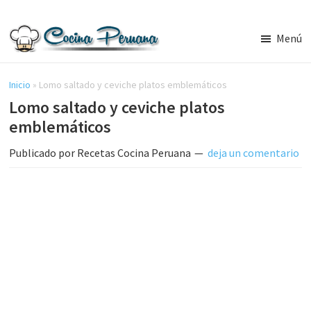
Saltar
Saltar
al
a
Menú
contenido
la
Recetas
principal
barra
de
Cocina
Inicio
»
Lomo saltado y ceviche platos emblemáticos
lateral
Peruana,
Lomo saltado y ceviche platos
principal
Recetas
emblemáticos
de
Comida
Publicado por
Recetas Cocina Peruana
deja un comentario
Peruana