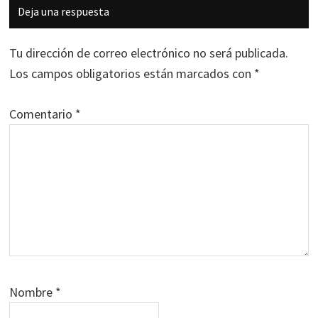
Interacciones
Deja una respuesta
con
los
Tu dirección de correo electrónico no será publicada.
lectores
Los campos obligatorios están marcados con
*
Comentario
*
Nombre
*