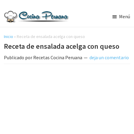
Saltar
Saltar
al
a
Menú
contenido
la
Recetas
principal
barra
de
Cocina
Inicio
»
Receta de ensalada acelga con queso
lateral
Peruana,
Receta de ensalada acelga con queso
principal
Recetas
de
Publicado por
Recetas Cocina Peruana
deja un comentario
Comida
Peruana